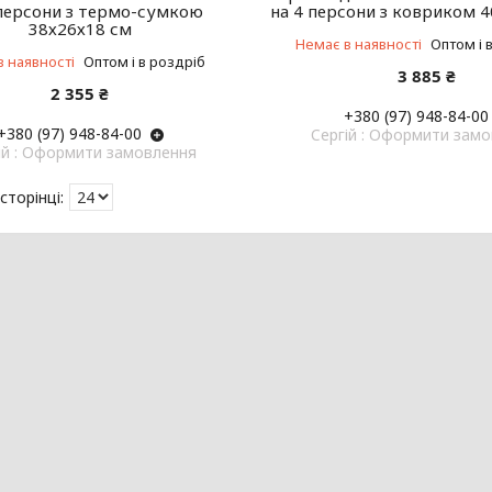
 персони з термо-сумкою
на 4 персони з ковриком 
38х26х18 см
Немає в наявності
Оптом і 
в наявності
Оптом і в роздріб
3 885 ₴
2 355 ₴
+380 (97) 948-84-00
+380 (97) 948-84-00
Cергій : Оформити зам
ій : Оформити замовлення