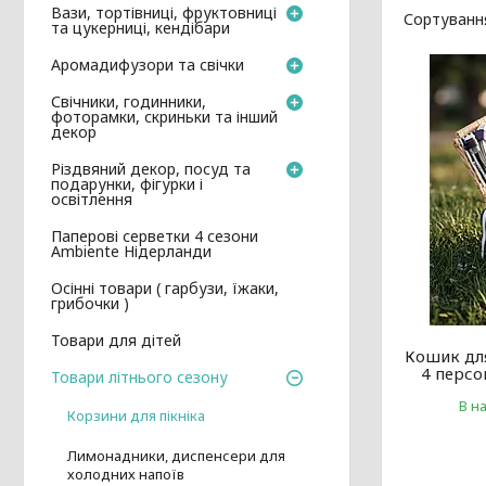
Вази, тортівниці, фруктовниці
та цукерниці, кендібари
Аромадифузори та свічки
Свічники, годинники,
фоторамки, скриньки та інший
декор
Різдвяний декор, посуд та
подарунки, фігурки і
освітлення
Паперові серветки 4 сезони
Ambiente Нідерланди
Осінні товари ( гарбузи, їжаки,
грибочки )
Товари для дітей
Кошик для
4 персо
Товари літнього сезону
В н
Корзини для пікніка
Лимонадники, диспенсери для
холодних напоїв