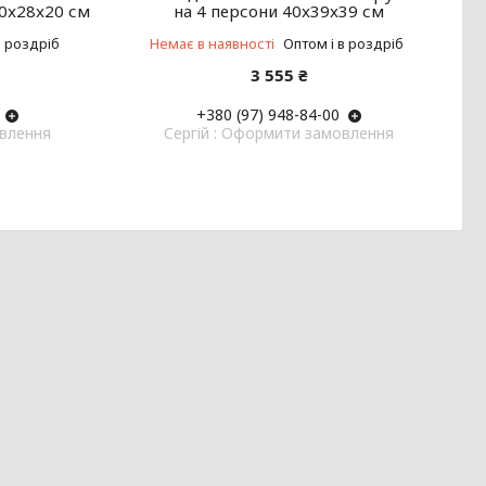
40x28x20 см
на 4 персони 40x39x39 см
в роздріб
Немає в наявності
Оптом і в роздріб
3 555 ₴
+380 (97) 948-84-00
овлення
Cергій : Оформити замовлення