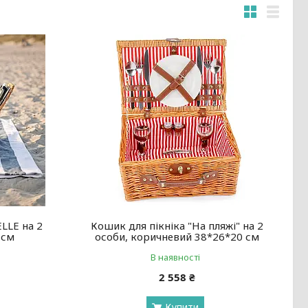
LLE на 2
Кошик для пікніка "На пляжі" на 2
 см
особи, коричневий 38*26*20 см
В наявності
2 558 ₴
Купити