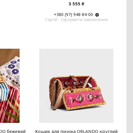
3 555 ₴
+380 (97) 948-84-00
Cергій : Оформити замовлення
NDO бежевий
Кошик для пікніка ORLANDO круглий