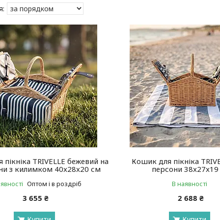
 пікніка TRIVELLE бежевий на
Кошик для пікніка TRIVE
ни з килимком 40x28x20 см
персони 38x27x19
аявності
Оптом і в роздріб
В наявності
3 655 ₴
2 688 ₴
Купити
Купити