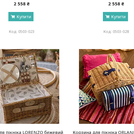
2 558 ₴
2 558 ₴
Купити
Купити
0503-023
0503-028
ля пікніка LORENZO бежевий
Корзина для пікніка ORLA