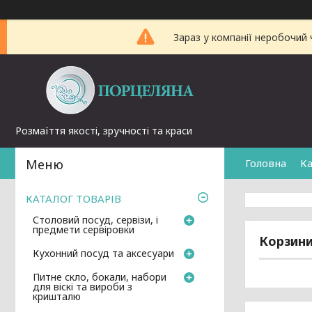
Зараз у компанії неробочий 
Розмаїття якості, зручності та краси
Головна
Ка
КАТАЛОГ ТОВАРІВ
Столовий посуд, сервізи, і
предмети сервіровки
Корзини
Кухонний посуд та аксесуари
Питне скло, бокали, набори
для віскі та вироби з
кришталю