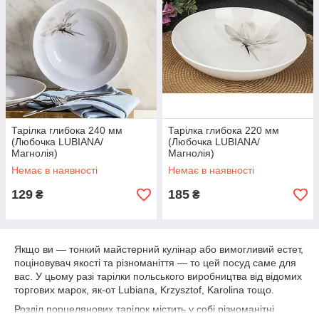
Тарілка глибока 240 мм
Тарілка глибока 220 мм
(Любочка LUBIANA/
(Любочка LUBIANA/
Магнолія)
Магнолія)
Немає в наявності
Немає в наявності
129
185
₴
₴
Якщо ви — тонкий майстерний кулінар або вимогливий естет,
поціновувач якості та різноманіття — то цей посуд саме для
вас. У цьому разі тарілки польського виробництва від відомих
торгових марок, як-от Lubiana, Krzysztof, Karolina тощо.
Розділ порцелянових тарілок містить у собі різноманітні