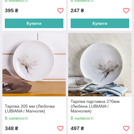
В наявності
В наявності
395
247
₴
₴
Купити
Купити
Тарілка підставна 270мм
Тарілка 205 мм (Любочка
(Любяна LUBIANA /
LUBIANA / Магнолія)
Магнолия)
В наявності
В наявності
348
497
₴
₴