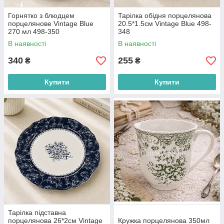
Горнятко з блюдцем
Тарілка обідня порцелянова
порцелянове Vintage Blue
20.5*1.5см Vintage Blue 498-
270 мл 498-350
348
В наявності
В наявності
340
255
₴
₴
Купити
Купити
Тарілка підставна
порцелянова 26*2см Vintage
Кружка порцелянова 350мл