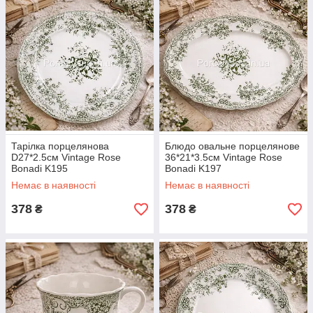
Тарілка порцелянова
Блюдо овальне порцелянове
D27*2.5см Vintage Rose
36*21*3.5см Vintage Rose
Bonadi K195
Bonadi K197
Немає в наявності
Немає в наявності
378
378
₴
₴