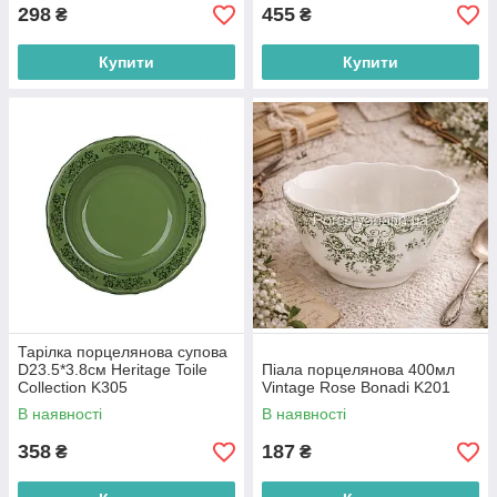
298
455
₴
₴
Купити
Купити
Тарілка порцелянова супова
D23.5*3.8см Heritage Toile
Піала порцелянова 400мл
Collection K305
Vintage Rose Bonadi K201
В наявності
В наявності
358
187
₴
₴