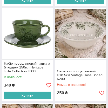
Купити
Купити
Набір порцеляновий чашка з
блюдцем 250мл Heritage
Toile Collection K308
Салатник порцеляновий
D18.5см Vintage Rose Bonadi
В наявності
K200
340
Немає в наявності
₴
250
₴
Купити