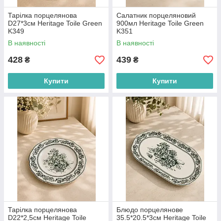
Тарілка порцелянова
Салатник порцеляновий
D27*3см Heritage Toile Green
900мл Heritage Toile Green
K349
K351
В наявності
В наявності
428
439
₴
₴
Купити
Купити
Тарілка порцелянова
Блюдо порцелянове
D22*2,5см Heritage Toile
35.5*20.5*3см Heritage Toile