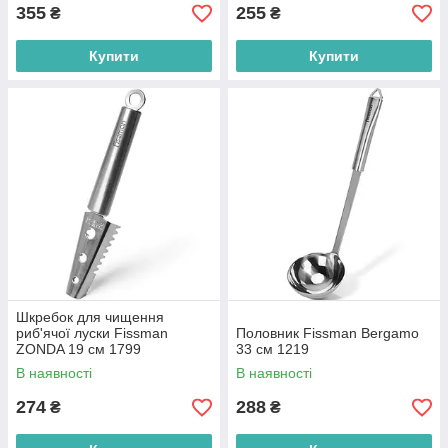
355
255
₴
₴
Купити
Купити
Шкребок для чищення
риб'ячої луски Fissman
Половник Fissman Bergamo
ZONDA 19 см 1799
33 см 1219
В наявності
В наявності
274
288
₴
₴