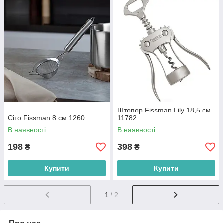
Штопор Fissman Lily 18,5 см
Сіто Fissman 8 см 1260
11782
В наявності
В наявності
198
398
₴
₴
Купити
Купити
1
/ 2