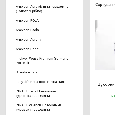
Ambition Aura кістяна порцеляна
(Золото/Срібло)
Ambition POLA
Ambition Paola
Ambition Aurelia
Ambition Ligne
"Tokyo" Weiss Premium Germany
Porcelain
Brandani Italy
Easy Life Perla порцеляна Італія
Цукорниц
RINART Tiara Преміальна
турецька порцеляна
В н
RINART Valencia Преміальна
турецька порцеляна