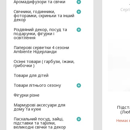
Аромадифузори та свічки
Cерг
Свічники, годинники,
фоторамки, скриньки та інший
декор
Різдвяний декор, посуд та
подарунки, фігурки і
освітлення
Паперові серветки 4 сезони
Ambiente Нідерланди
Осінні товари ( гарбузи, їжаки,
грибочки )
Товари для дітей
Товари літнього сезону
Фігурки різне
Мармурові аксесуари для
Підст
дому та кухні
(Лю
Пасхальний посуд, зайці,
Немає 
підставки та тарілки,
великодні свічки та декор