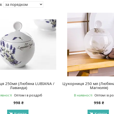
я 250мл (Любяна LUBIANA /
Цукорниця 250 мл (Любян
Лаванда)
Магнолія)
аявності
Оптом і в роздріб
В наявності
Оптом і в р
998 ₴
998 ₴
Купити
Купити