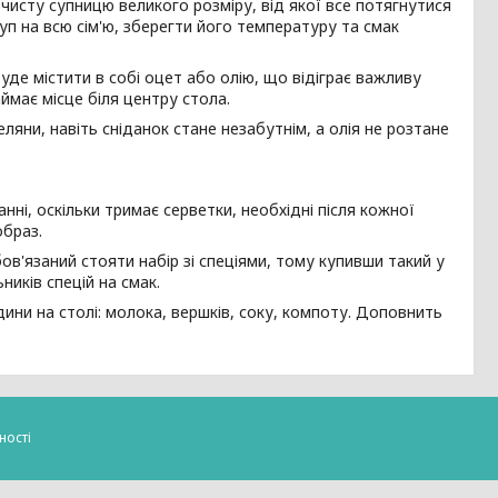
очисту супницю великого розміру, від якої все потягнутися
уп на всю сім'ю, зберегти його температуру та смак
уде містити в собі оцет або олію, що відіграє важливу
аймає місце біля центру стола.
ляни, навіть сніданок стане незабутнім, а олія не розтане
ні, оскільки тримає серветки, необхідні після кожної
образ.
ов'язаний стояти набір зі спеціями, тому купивши такий у
иків спецій на смак.
ідини на столі: молока, вершків, соку, компоту. Доповнить
ності