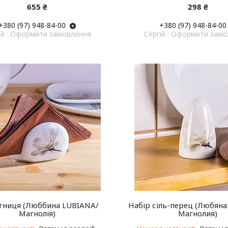
655 ₴
298 ₴
+380 (97) 948-84-00
+380 (97) 948-84-00
ій : Оформити замовлення
Cергій : Оформити зам
тниця (Люббина LUBIANA/
Набір сіль-перец (Любяна
Магнолія)
Магнолия)