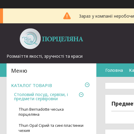
Зараз у компанії неробочи
Розмаїття якості, зручності та краси
Головна
Ка
КАТАЛОГ ТОВАРІВ
Столовий посуд, сервізи, і
предмети сервіровки
Предмет
Thun Bernadotte чеська
порцеляна
Thun Opal Сірий та сині пластинки
чехия