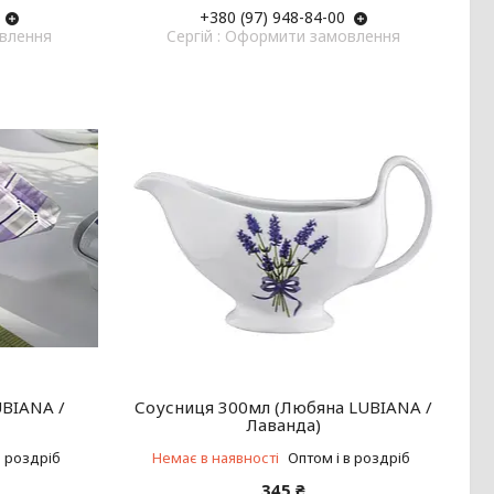
+380 (97) 948-84-00
овлення
Cергій : Оформити замовлення
UBIANA /
Соусниця 300мл (Любяна LUBIANA /
Лаванда)
в роздріб
Немає в наявності
Оптом і в роздріб
345 ₴