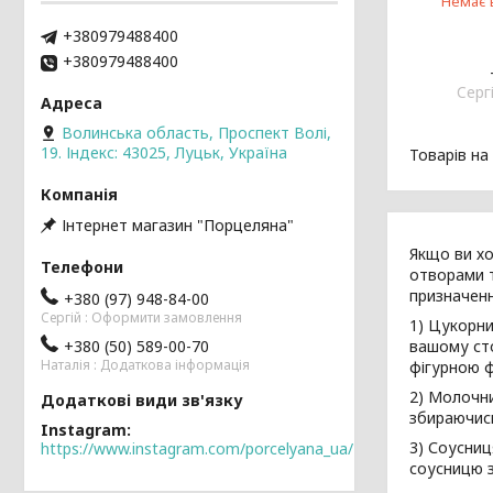
Немає 
+380979488400
+380979488400
Cерг
Волинська область, Проспект Волі,
19. Індекс: 43025, Луцьк, Україна
Інтернет магазин "Порцеляна"
Якщо ви хо
отворами т
призначенн
+380 (97) 948-84-00
Cергій : Оформити замовлення
1) Цукорни
+380 (50) 589-00-70
вашому сто
Наталія : Додаткова інформація
фігурною ф
2) Молочни
збираючись
Instagram
3) Соусниц
https://www.instagram.com/porcelyana_ua/
соусницю з