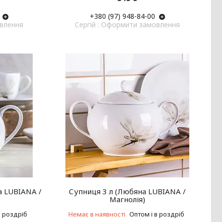
+380 (97) 948-84-00
овлення
Cергій : Оформити замовлення
 LUBIANA /
Супниця 3 л (Любяна LUBIANA /
Магнолія)
в роздріб
Немає в наявності
Оптом і в роздріб