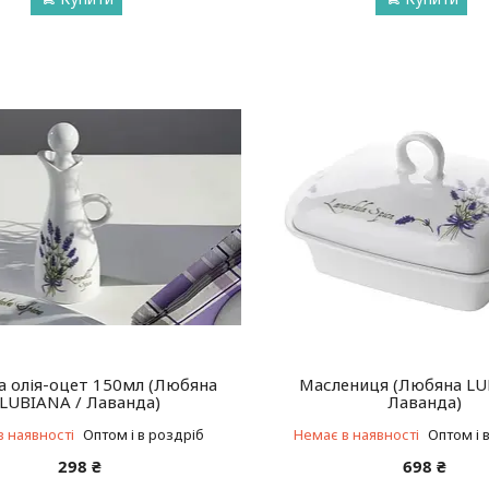
 олія-оцет 150мл (Любяна
Маслениця (Любяна LU
LUBIANA / Лаванда)
Лаванда)
в наявності
Оптом і в роздріб
Немає в наявності
Оптом і 
298 ₴
698 ₴