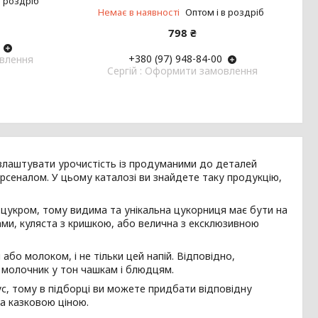
в роздріб
Немає в наявності
Оптом і в роздріб
798 ₴
+380 (97) 948-84-00
овлення
Cергій : Оформити замовлення
 влаштувати урочистість із продуманими до деталей
рсеналом. У цьому каталозі ви знайдете таку продукцію,
із цукром, тому видима та унікальна цукорниця має бути на
ками, куляста з кришкою, або велична з ексклюзивною
 або молоком, і не тільки цей напій. Відповідно,
 молочник у тон чашкам і блюдцям.
ус, тому в підборці ви можете придбати відповідну
а казковою ціною.