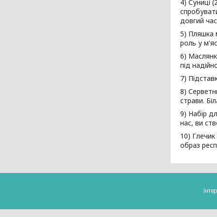
4) Суниці 
спробувати
довгий час
5) Пляшка 
роль у м'я
6) Маслянк
під надійн
7) Підстав
8) Серветн
страви. Бі
9) Набір д
нас, ви ст
10) Глечик
образ респ