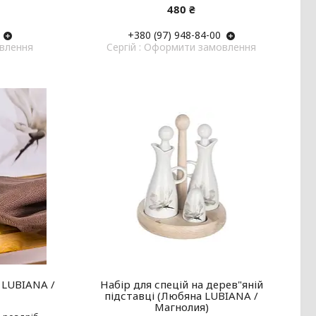
480 ₴
+380 (97) 948-84-00
овлення
Cергій : Оформити замовлення
 LUBIANA /
Набір для спецій на дерев"яній
підставці (Любяна LUBIANA /
Магнолия)