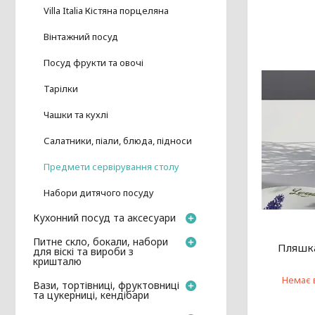
Villa Italia Кістяна порцеляна
Вінтажний посуд
Посуд фрукти та овочі
Тарілки
Чашки та кухлі
Салатники, піали, блюда, підноси
Предмети сервірування столу
Набори дитячого посуду
Кухонний посуд та аксесуари
Питне скло, бокали, набори
Пляшка
для віскі та вироби з
кришталю
Немає 
Вази, тортівниці, фруктовниці
та цукерниці, кендібари