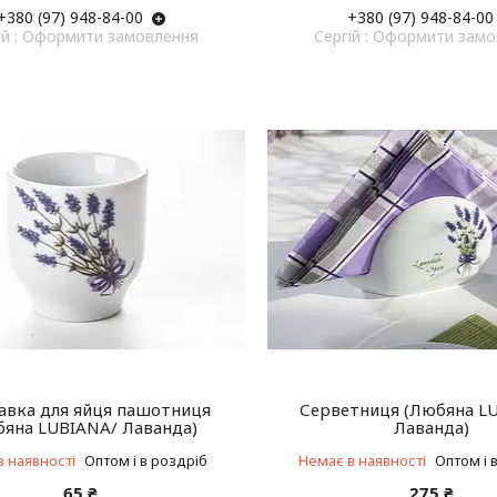
+380 (97) 948-84-00
+380 (97) 948-84-00
ій : Оформити замовлення
Cергій : Оформити зам
авка для яйця пашотниця
Серветниця (Любяна L
бяна LUBIANA/ Лаванда)
Лаванда)
в наявності
Оптом і в роздріб
Немає в наявності
Оптом і 
65 ₴
275 ₴