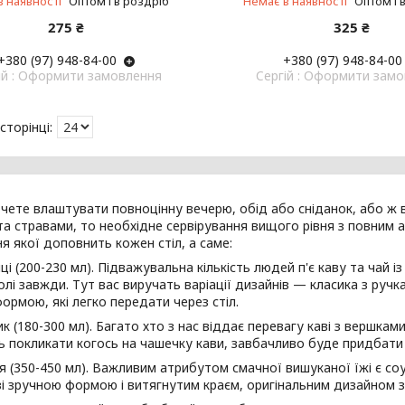
в наявності
Оптом і в роздріб
Немає в наявності
Оптом і 
275 ₴
325 ₴
+380 (97) 948-84-00
+380 (97) 948-84-00
ій : Оформити замовлення
Cергій : Оформити зам
чете влаштувати повноцінну вечерю, обід або сніданок, або ж
а стравами, то необхідне сервірування вищого рівня з повним а
я якої доповнить кожен стіл, а саме:
ці (200-230 мл). Підважувальна кількість людей п'є каву та чай 
лі завжди. Тут вас виручать варіації дизайнів — класика з руч
ормою, які легко передати через стіл.
к (180-300 мл). Багато хто з нас віддає перевагу каві з вершками
 покликати когось на чашечку кави, завбачливо буде придбати
я (350-450 мл). Важливим атрибутом смачної вишуканої їжі є со
і зручною формою і витягнутим краєм, оригінальним дизайном з