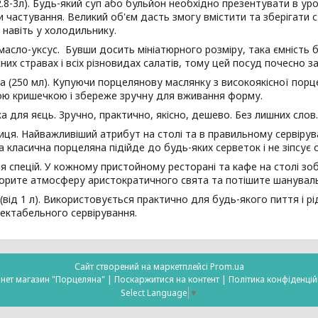
(2.8-3л). Будь-який суп або бульйон необхідно презентувати в ур
 частування. Великий об'єм дасть змогу вмістити та зберігати с
 навіть у холодильнику.
масло-уксус. Бувши досить мініатюрного розміру, така ємність б
сних стравах і всіх різновидах салатів, тому цей посуд почесно з
а (250 мл). Купуючи порцелянову маслянку з високоякісної порце
ою кришечкою і збереже зручну для вживання форму.
ка для яєць. Зручно, практично, якісно, дешево. Без лишних слов.
иця. Найважливіший атрибут на столі та в правильному сервіруван
ла класична порцеляна підійде до будь-яких серветок і не зіпсує 
ля спецій. У кожному пристойному ресторані та кафе на столі зоб
ворите атмосферу аристократичного свята та потішите шанувальн
 (від 1 л). Використовується практично для будь-якого пиття і р
ектабельного сервірування.
Сайт створений на маркетплейсі
Prom.ua
Інтернет магазин "Порцеляна" |
Поскаржитися на контент
|
Політика конфіденцій
Select Language
▼