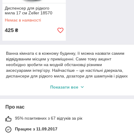
Диспенсер для рідкого
мила 17 см Zeller 18570
Немає в наявності
425
₴
Ванна кімната є в кожному будинку, її можна назвати самим
відвідуваним місцем у приміщенні. Саме тому акцент
необхідно зробити на модній обстановці різними
аксесуарами інтер'єру. Найчастіше – це настільні дзеркала,
диспансери для рідкого мила, дозатори для шампунів і рідких
косметичних засобів краси. Цьому і присвячена категорія
Показати все
вище.
В даній категорії ви знайдете саме те, що вам потрібно –
поєднання стильних і корисних речей hi-tech для вашої
Про нас
ванної кімнати будь-якого дизайну, це класична ванна або ж
вінтажна. На туалетному столику або підвісний полиці
відмінно буде виглядати маленьке дзеркальце на ніжці з
95% позитивних з 67 відгуків за рік
переворачивающимся корпусом. Дзеркала виконані
Працює з 11.09.2017
німецькою фірмою Zeller, що користується широкою