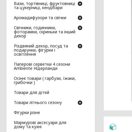
Вази, тортівниці, фруктовниці
та цукерниці, кендібари
Аромадифузори та свічки
Свічники, годинники,
фоторамки, скриньки та інший
декор
Різдвяний декор, посуд та
подарунки, фігурки і
освітлення
Паперові серветки 4 сезони
Ambiente Нідерланди
Осінні товари ( гарбузи, їжаки,
грибочки )
Товари для дітей
Товари літнього сезону
Фігурки різне
Мармурові аксесуари для
дому та кухні