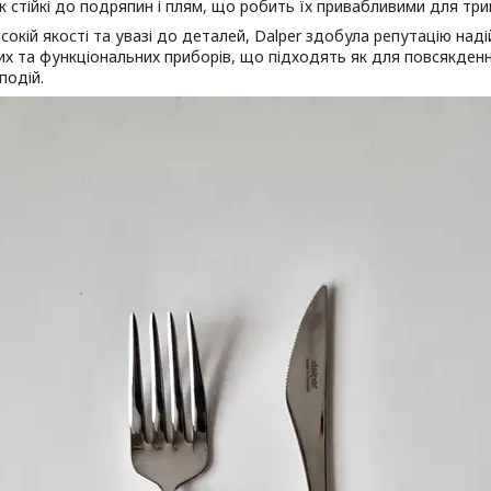
 стійкі до подряпин і плям, що робить їх привабливими для тр
сокій якості та увазі до деталей, Dalper здобула репутацію на
х та функціональних приборів, що підходять як для повсякденн
подій.