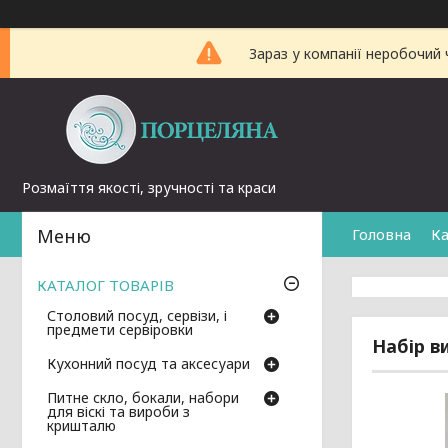
Зараз у компанії неробочий 
Розмаїття якості, зручності та краси
Головна
Ка
КАТАЛОГ ТОВАРІВ
Столовий посуд, сервізи, і
предмети сервіровки
Набір в
Кухонний посуд та аксесуари
Питне скло, бокали, набори
для віскі та вироби з
кришталю