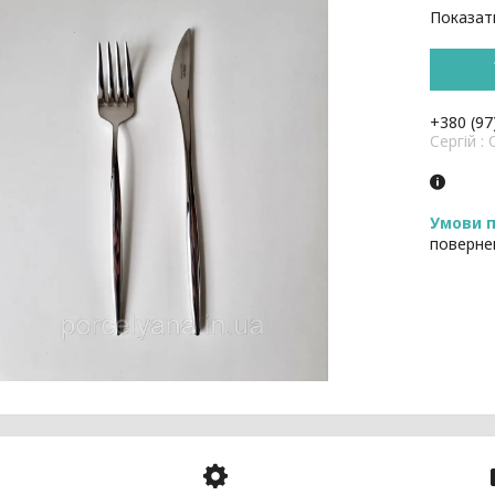
Показати
+380 (97
Cергій 
поверне