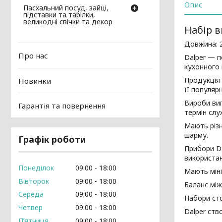
Опис
Пасхальний посуд, зайці,
підставки та тарілки,
великодні свічки та декор
Набір в
Довжина: 
Про нас
Dalper — п
кухонного 
Продукція 
Новинки
її популяр
Вироби виг
Гарантія та повернення
термін слу
Мають різн
шарму.
Графік роботи
Прибори Da
використан
Понеділок
09:00
18:00
Мають міні
Вівторок
09:00
18:00
Баланс між
Середа
09:00
18:00
Набори сто
Четвер
09:00
18:00
Dalper ств
Пʼятниця
09:00
18:00