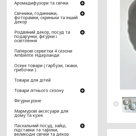
Аромадифузори та свічки
Свічники, годинники,
фоторамки, скриньки та інший
декор
Різдвяний декор, посуд та
подарунки, фігурки і
освітлення
Паперові серветки 4 сезони
Ambiente Нідерланди
Осінні товари ( гарбузи, їжаки,
грибочки )
Товари для дітей
Товари літнього сезону
Фігурки різне
Мармурові аксесуари для
дому та кухні
Пасхальний посуд, зайці,
підставки та тарілки,
великодні свічки та декор