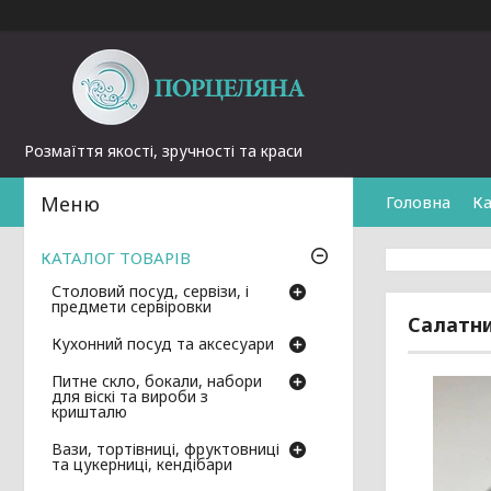
Розмаїття якості, зручності та краси
Головна
Ка
КАТАЛОГ ТОВАРІВ
Столовий посуд, сервізи, і
предмети сервіровки
Салатни
Кухонний посуд та аксесуари
Питне скло, бокали, набори
для віскі та вироби з
кришталю
Вази, тортівниці, фруктовниці
та цукерниці, кендібари