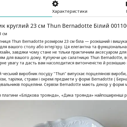
Характеристики
к круглий 23 см Thun Bernadotte Білий 00110
3 см
ниця Thun Bernadotte розміром 23 см біла — розкішний і вишука
для вашого столу або інтер'єру. Ця елегантна та функціональна 
зайн, завдяки чому стане не тільки практичним аксесуаром для 
м для вашого дому. Купуючи цю салатницю Thun Bernadotte, в
рне увагу та дасть вам насолодитися витонченістю й розкішшю
 чеський виробник посуду "Thun" випускає порцелянові вироби, ст
візи, тарілки, страви і окремі предмети у формі Bernadotte ( Бер
вальників порцеляни. Сервізи Bernadotte мають декор у формі 
 платини «Блідкова троянда», «Дика троянда» найпоширеніші р