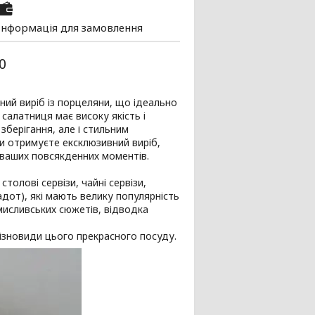
Інформація для замовлення
0
ний виріб із порцеляни, що ідеально
салатниця має високу якість і
зберігання, але і стильним
и отримуєте ексклюзивний виріб,
 ваших повсякденних моментів.
олові сервізи, чайні сервізи,
надот), які мають велику популярність
мисливських сюжетів, відводка
ізновиди цього прекрасного посуду.