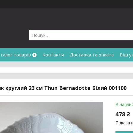
талог товарів
Контакти
Доставка та оплата
Відгу
к круглий 23 см Thun Bernadotte Білий 001100
В наявно
478 ₴
Показати