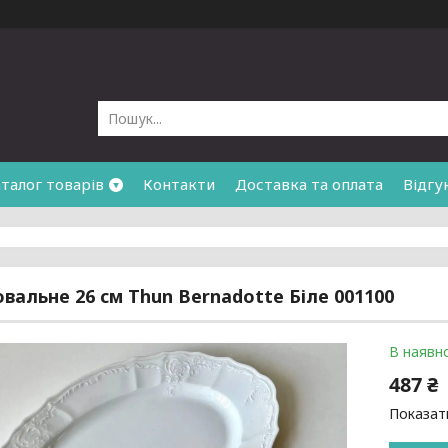
талог товарів
Контакти
Доставка та оплата
Відгу
вальне 26 см Thun Bernadotte Біле 001100
В наявно
487 ₴
Показати