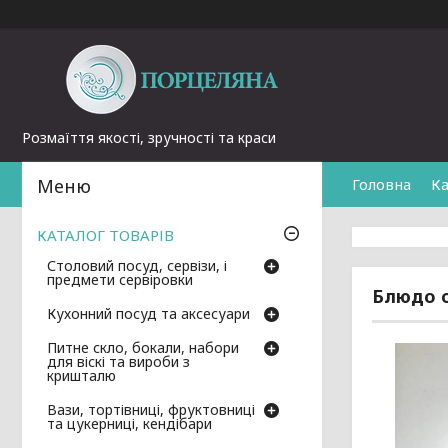
Розмаїття якості, зручності та краси
Головна
Ка
КАТАЛОГ ТОВАРІВ
Столовий посуд, сервізи, і
предмети сервіровки
Блюдо о
Кухонний посуд та аксесуари
Питне скло, бокали, набори
для віскі та вироби з
кришталю
Вази, тортівниці, фруктовниці
та цукерниці, кендібари