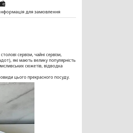
Інформація для замовлення
олові сервізи, чайні сервізи,
адот), які мають велику популярність
мисливських сюжетів, відводка
новиди цього прекрасного посуду.