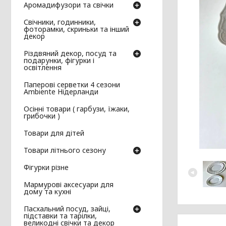
Аромадифузори та свічки
Свічники, годинники,
фоторамки, скриньки та інший
декор
Різдвяний декор, посуд та
подарунки, фігурки і
освітлення
Паперові серветки 4 сезони
Ambiente Нідерланди
Осінні товари ( гарбузи, їжаки,
грибочки )
Товари для дітей
Товари літнього сезону
Фігурки різне
Мармурові аксесуари для
дому та кухні
Пасхальний посуд, зайці,
підставки та тарілки,
великодні свічки та декор