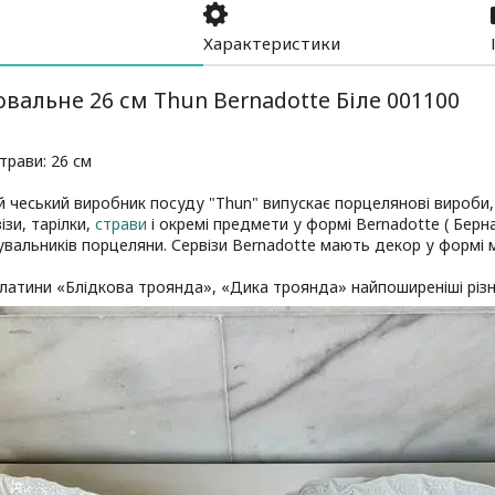
Характеристики
вальне 26 см Thun Bernadotte Біле 001100
рави: 26 см
 чеський виробник посуду "Thun" випускає порцелянові вироби, ст
ізи, тарілки,
страви
і окремі предмети у формі Bernadotte ( Берн
вальників порцеляни. Сервізи Bernadotte мають декор у формі 
латини «Блідкова троянда», «Дика троянда» найпоширеніші різ