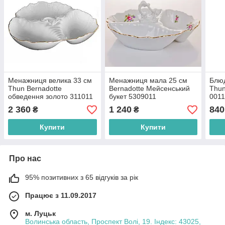
Менажниця велика 33 см
Менажниця мала 25 см
Блюд
Thun Bernadotte
Bernadotte Мейсенський
Thun
обведення золото 311011
букет 5309011
001
2 360
1 240
840
₴
₴
Купити
Купити
Про нас
95% позитивних з 65 відгуків за рік
Працює з 11.09.2017
м. Луцьк
Волинська область, Проспект Волі, 19. Індекс: 43025,