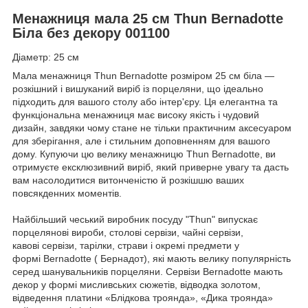
Менажниця мала 25 см Thun Bernadotte
Біла без декору 001100
Діаметр: 25 см
Мала менажниця Thun Bernadotte розміром 25 см біла —
розкішний і вишуканий виріб із порцеляни, що ідеально
підходить для вашого столу або інтер'єру. Ця елегантна та
функціональна менажниця має високу якість і чудовий
дизайн, завдяки чому стане не тільки практичним аксесуаром
для зберігання, але і стильним доповненням для вашого
дому. Купуючи цю велику менажницю Thun Bernadotte, ви
отримуєте ексклюзивний виріб, який приверне увагу та дасть
вам насолодитися витонченістю й розкішшю ваших
повсякденних моментів.
Найбільший чеський виробник посуду "Thun" випускає
порцелянові вироби, столові сервізи, чайні сервізи,
кавові сервізи, тарілки, страви і окремі предмети у
формі Bernadotte ( Бернадот), які мають велику популярність
серед шанувальників порцеляни. Сервізи Bernadotte мають
декор у формі мисливських сюжетів, відводка золотом,
відведення платини «Блідкова троянда», «Дика троянда»