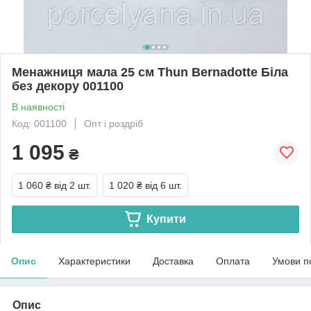
Менажниця мала 25 см Thun Bernadotte Біла
без декору 001100
В наявності
Код: 001100
Опт і роздріб
1 095
₴
1 060 ₴
від 2 шт.
1 020 ₴
від 6 шт.
Купити
Опис
Характеристики
Доставка
Оплата
Умови п
Опис