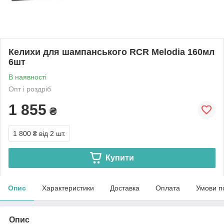
Келихи для шампанського RCR Melodia 160мл
6шт
В наявності
Опт і роздріб
1 855
₴
1 800 ₴
від 2 шт.
Купити
Опис
Характеристики
Доставка
Оплата
Умови п
Опис