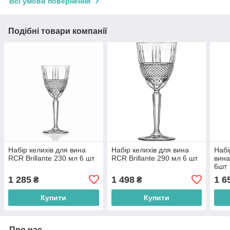
Всі умови повернення
Подібні товари компанії
Набір келихів для вина
Набір келихів для вина
Набі
RCR Brillante 230 мл 6 шт
RCR Brillante 290 мл 6 шт
вина
6шт
1 285
1 498
1 6
₴
₴
Купити
Купити
Про нас