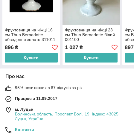
Фруктовниця на ніжці 16
Фруктовниця на ніжці 23
Фрук
см Thun Bernadotte
см Thun Bernadotte білий
см B
обведення золото 311011
001100
обве
896
1 027
897
₴
₴
Купити
Купити
Про нас
95% позитивних з 67 відгуків за рік
Працює з 11.09.2017
м. Луцьк
Волинська область, Проспект Волі, 19. Індекс: 43025,
Луцьк, Україна
Контакти