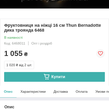
Фруктовниця на ніжці 16 см Thun Bernadotte
дика троянда 6468
В наявності
Код: 6468011
Опт і роздріб
1 055
₴
1 020 ₴
від 2 шт.
Купити
Опис
Характеристики
Доставка
Оплата
Умови п
Опис