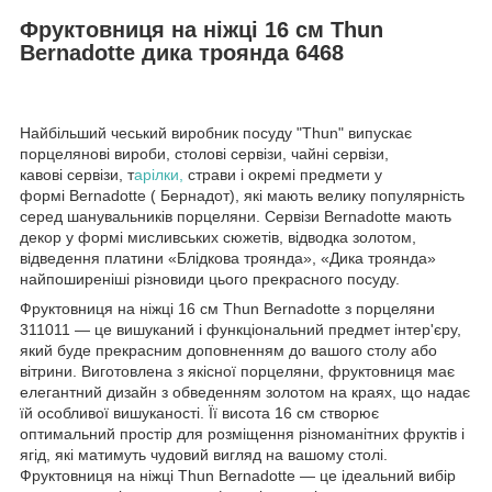
Фруктовниця на ніжці 16 см Thun
Bernadotte дика троянда 6468
Найбільший чеський виробник посуду "Thun" випускає
порцелянові вироби, столові сервізи, чайні сервізи,
кавові сервізи, т
арілки,
страви і окремі предмети у
формі Bernadotte ( Бернадот), які мають велику популярність
серед шанувальників порцеляни. Сервізи Bernadotte мають
декор у формі мисливських сюжетів, відводка золотом,
відведення платини «Блідкова троянда», «Дика троянда»
найпоширеніші різновиди цього прекрасного посуду.
Фруктовниця на ніжці 16 см Thun Bernadotte з порцеляни
311011 — це вишуканий і функціональний предмет інтер'єру,
який буде прекрасним доповненням до вашого столу або
вітрини. Виготовлена з якісної порцеляни, фруктовниця має
елегантний дизайн з обведенням золотом на краях, що надає
їй особливої вишуканості. Її висота 16 см створює
оптимальний простір для розміщення різноманітних фруктів і
ягід, які матимуть чудовий вигляд на вашому столі.
Фруктовниця на ніжці Thun Bernadotte — це ідеальний вибір