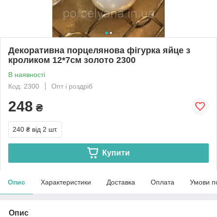
Декоративна порцелянова фігурка яйце з
кроликом 12*7см золото 2300
В наявності
Код: 2300
Опт і роздріб
248
₴
240 ₴
від 2 шт.
Купити
Опис
Характеристики
Доставка
Оплата
Умови п
Опис