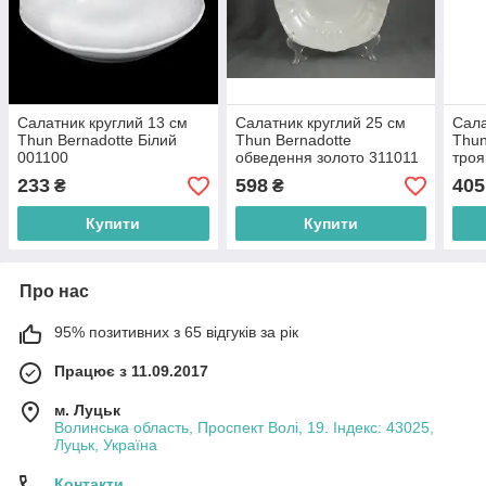
Салатник круглий 13 см
Салатник круглий 25 см
Сала
Thun Bernadotte Білий
Thun Bernadotte
Thun
001100
обведення золото 311011
троя
233
598
405
₴
₴
Купити
Купити
Про нас
95% позитивних з 65 відгуків за рік
Працює з 11.09.2017
м. Луцьк
Волинська область, Проспект Волі, 19. Індекс: 43025,
Луцьк, Україна
Контакти