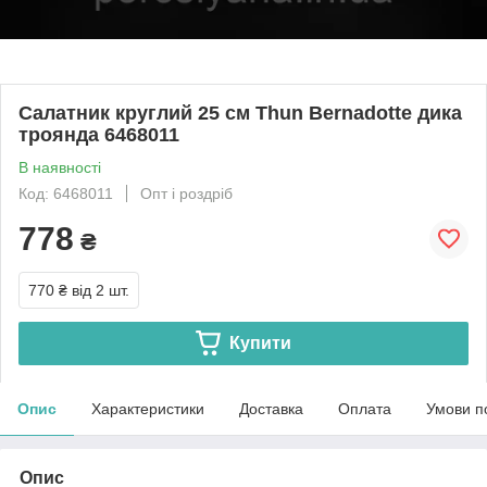
Салатник круглий 25 см Thun Bernadotte дика
троянда 6468011
В наявності
Код: 6468011
Опт і роздріб
778
₴
770 ₴
від 2 шт.
Купити
Опис
Характеристики
Доставка
Оплата
Умови п
Опис