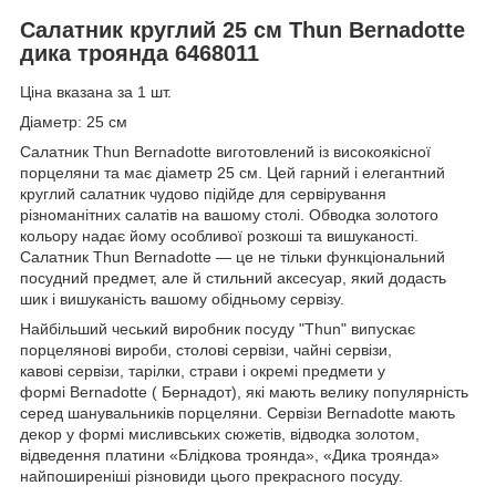
Салатник круглий 25 см Thun Bernadotte
дика троянда 6468011
Ціна вказана за 1 шт.
Діаметр: 25 см
Салатник Thun Bernadotte виготовлений із високоякісної
порцеляни та має діаметр 25 см. Цей гарний і елегантний
круглий салатник чудово підійде для сервірування
різноманітних салатів на вашому столі. Обводка золотого
кольору надає йому особливої розкоші та вишуканості.
Салатник Thun Bernadotte — це не тільки функціональний
посудний предмет, але й стильний аксесуар, який додасть
шик і вишуканість вашому обідньому сервізу.
Найбільший чеський виробник посуду "Thun" випускає
порцелянові вироби, столові сервізи, чайні сервізи,
кавові сервізи, тарілки, страви і окремі предмети у
формі Bernadotte ( Бернадот), які мають велику популярність
серед шанувальників порцеляни. Сервізи Bernadotte мають
декор у формі мисливських сюжетів, відводка золотом,
відведення платини «Блідкова троянда», «Дика троянда»
найпоширеніші різновиди цього прекрасного посуду.