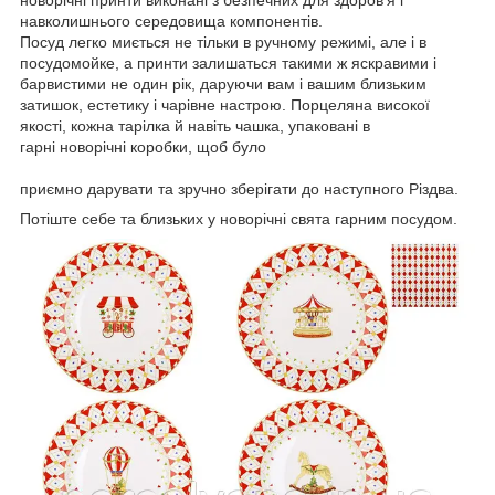
новорічні принти виконані з безпечних для здоров'я і
навколишнього середовища компонентів.
Посуд легко миється не тільки в ручному режимі, але і в
посудомойке, а принти залишаться такими ж яскравими і
барвистими не один рік, даруючи вам і вашим близьким
затишок, естетику і чарівне настрою. Порцеляна високої
якості, кожна тарілка й навіть чашка, упаковані в
гарні новорічні коробки, щоб було
приємно дарувати та зручно зберігати до наступного Різдва.
Потіште себе та близьких у новорічні свята гарним посудом.