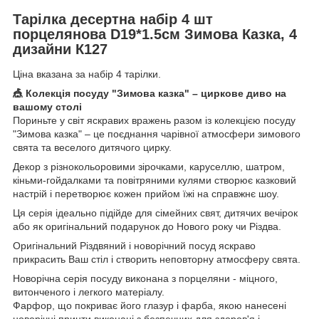
Тарілка десертна набір 4 шт
порцелянова D19*1.5см Зимова Казка, 4
дизайни К127
Ціна вказана за набір 4 тарілки.
🎪 Колекція посуду "Зимова казка" – циркове диво на
вашому столі
Пориньте у світ яскравих вражень разом із колекцією посуду
"Зимова казка" – це поєднання чарівної атмосфери зимового
свята та веселого дитячого цирку.
Декор з різнокольоровими зірочками, каруселлю, шатром,
кіньми-гойдалками та повітряними кулями створює казковий
настрій і перетворює кожен прийом їжі на справжнє шоу.
Ця серія ідеально підійде для сімейних свят, дитячих вечірок
або як оригінальний подарунок до Нового року чи Різдва.
Оригінальний Різдвяний і новорічний посуд яскраво
прикрасить Ваш стіл і створить неповторну атмосферу свята.
Новорічна серія посуду виконана з порцеляни - міцного,
витонченого і легкого матеріалу.
Фарфор, що покриває його глазур і фарба, якою нанесені