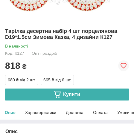
Тарілка десертна набір 4 шт порцелянова
D19*1.5см Зимова Казка, 4 дизайни К127
В наявності
Код: К127
Опт і роздріб
818
₴
680 ₴
від 2 шт.
665 ₴
від 6 шт.
Купити
Опис
Характеристики
Доставка
Оплата
Умови п
Опис