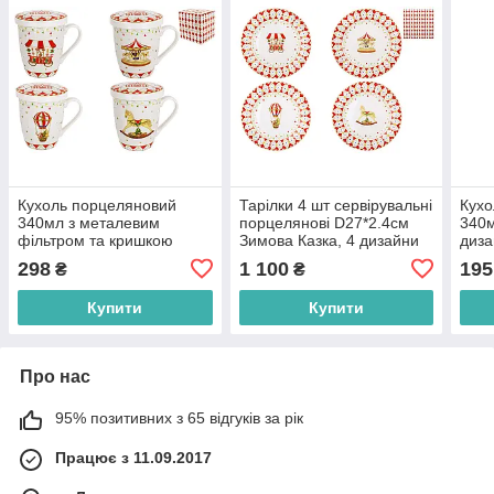
Кухоль порцеляновий
Тарілки 4 шт сервірувальні
Кухо
340мл з металевим
порцелянові D27*2.4см
340м
фільтром та кришкою
Зимова Казка, 4 дизайни
диза
Зимова казка, 4 дизайни
К128
298
1 100
195
₴
₴
К129
Купити
Купити
Про нас
95% позитивних з 65 відгуків за рік
Працює з 11.09.2017