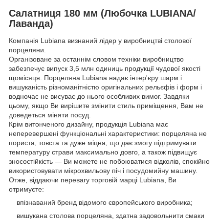
Салатниця 180 мм (Любочка LUBIANA/
Лаванда)
Компанія Lubiana визнаний лідер у виробництві столової
порцеляни.
Організоване за останнім словом техніки виробництво
забезпечує випуск 3,5 млн одиниць продукції чудової якості
щомісяця. Порцеляна Lubiana надає інтер'єру шарм і
вишуканість різноманітністю оригінальних рельєфів і форм і
водночас не висуває до нього особливих вимог. Завдяки
цьому, якщо Ви вирішите змінити стиль приміщення, Вам не
доведеться міняти посуд.
Крім витонченого дизайну, продукція Lubiana має
неперевершені функціональні характеристики: порцеляна не
пориста, товста та дуже міцна, що дає змогу підтримувати
температуру страви максимально довго, а також підвищує
зносостійкість — Ви можете не побоюватися відколів, спокійно
використовувати мікрохвильову піч і посудомийну машину.
Отже, віддаючи перевагу торговій марці Lubiana, Ви
отримуєте:
впізнаваний бренд відомого європейського виробника;
вишукана столова порцеляна, здатна задовольнити смаки