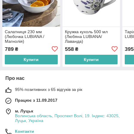
Салатниця 230 мм
Кружка кухоль 500 мл
Тарі
(Любочка LUBIANA /
(Любяна LUBIANA/
LUBI
Магнолія)
Лаванда)
789
558
395
₴
₴
Купити
Купити
Про нас
95% позитивних з 65 відгуків за рік
Працює з 11.09.2017
м. Луцьк
Волинська область, Проспект Волі, 19. Індекс: 43025,
Луцьк, Україна
Контакти