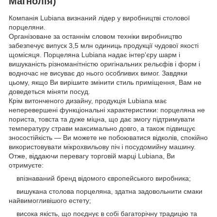
Магнолія)
Компанія Lubiana визнаний лідер у виробництві столової
порцеляни.
Організоване за останнім словом техніки виробництво
забезпечує випуск 3,5 млн одиниць продукції чудової якості
щомісяця. Порцеляна Lubiana надає інтер'єру шарм і
вишуканість різноманітністю оригінальних рельєфів і форм і
водночас не висуває до нього особливих вимог. Завдяки
цьому, якщо Ви вирішите змінити стиль приміщення, Вам не
доведеться міняти посуд.
Крім витонченого дизайну, продукція Lubiana має
неперевершені функціональні характеристики: порцеляна не
пориста, товста та дуже міцна, що дає змогу підтримувати
температуру страви максимально довго, а також підвищує
зносостійкість — Ви можете не побоюватися відколів, спокійно
використовувати мікрохвильову піч і посудомийну машину.
Отже, віддаючи перевагу торговій марці Lubiana, Ви
отримуєте:
впізнаваний бренд відомого європейського виробника;
вишукана столова порцеляна, здатна задовольнити смаки
найвимогливішого естету;
висока якість, що поєднує в собі багаторічну традицію та