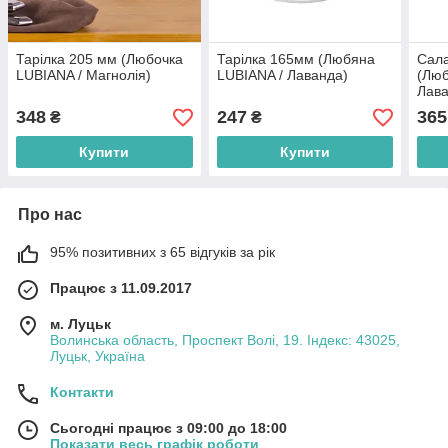
Тарілка 205 мм (Любочка
Тарілка 165мм (Любяна
Сал
LUBIANA / Магнолія)
LUBIANA / Лаванда)
(Люб
Лава
348
247
365
₴
₴
Купити
Купити
Про нас
95% позитивних з 65 відгуків за рік
Працює з 11.09.2017
м. Луцьк
Волинська область, Проспект Волі, 19. Індекс: 43025,
Луцьк, Україна
Контакти
Сьогодні працює з 09:00 до 18:00
Показати весь графік роботи