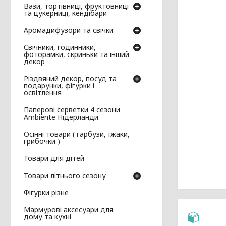
Вази, тортівниці, фруктовниці
та цукерниці, кендібари
Аромадифузори та свічки
Свічники, годинники,
фоторамки, скриньки та інший
декор
Різдвяний декор, посуд та
подарунки, фігурки і
освітлення
Паперові серветки 4 сезони
Ambiente Нідерланди
Осінні товари ( гарбузи, їжаки,
грибочки )
Товари для дітей
Товари літнього сезону
Фігурки різне
Мармурові аксесуари для
дому та кухні