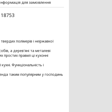
Інформація для замовлення
 18753
твердих полімерів і неіржавкої
обів, а дерев'яні та металеві
х простих правил ці кухонні
кухні. Функціональність і
енда таким популярним у господинь