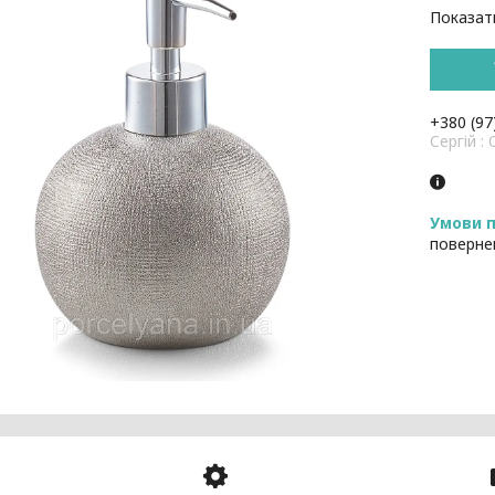
Показати
+380 (97
Cергій 
поверне