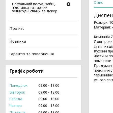
Опис
Пасхальний посуд, зайці,
підставки та тарілки,
великодні свічки та декор
Диспенс
Розміри: 10
Матеріал: 
Про нас
Компанія Z
Новинки
Довгі роки
сталі, наді
Кухонні пр
Гарантія та повернення
частини по
помічники 
Продумані 
Графік роботи
практичніс
гармонійн
усього світ
Понеділок
09:00
18:00
Вівторок
09:00
18:00
Середа
09:00
18:00
Четвер
09:00
18:00
Пʼятниця
09:00
18:00