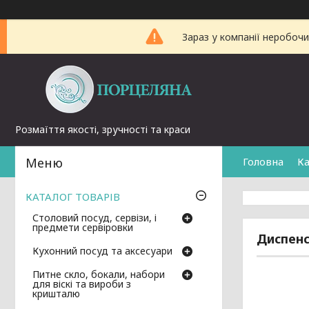
Зараз у компанії неробочи
Розмаїття якості, зручності та краси
Головна
Ка
КАТАЛОГ ТОВАРІВ
Столовий посуд, сервізи, і
предмети сервіровки
Диспенс
Кухонний посуд та аксесуари
Питне скло, бокали, набори
для віскі та вироби з
кришталю