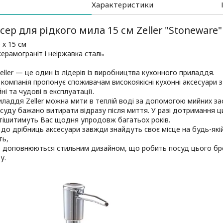
Характеристики
ер для рідкого мила 15 см Zeller "Stoneware"
 х 15 см
керамограніт і неіржавка сталь
eller — це один із лідерів із виробництва кухонного приладдя.
 компанія пропонує споживачам високоякісні кухонні аксесуари з 
йні та чудові в експлуатації.
иладдя Zeller можна мити в теплій воді за допомогою мийних зас
суду бажано витирати відразу після миття. У разі дотримання ци
тішитимуть Вас щодня упродовж багатьох років.
до дрібниць аксесуари завжди знайдуть своє місце на будь-якій 
ть,
о доповнюються стильним дизайном, що робить посуд цього бр
у.