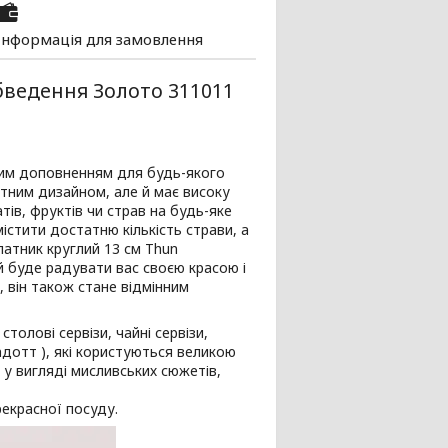
Інформація для замовлення
бведення Золото 311011
ним доповненням для будь-якого
нтним дизайном, але й має високу
атів, фруктів чи страв на будь-яке
істити достатню кількість страви, а
атник круглий 13 см Thun
й буде радувати вас своєю красою і
 він також стане відмінним
олові сервізи, чайні сервізи,
адотт ), які користуються великою
у вигляді мисливських сюжетів,
екрасної посуду.