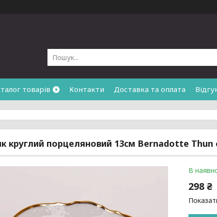
талог товарів
Контакти
Доставка та оплата
Відгу
к круглий порцеляновий 13см Bernadotte Thun
В наявно
298 ₴
Показати