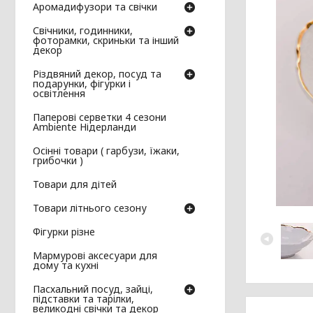
Аромадифузори та свічки
Свічники, годинники,
фоторамки, скриньки та інший
декор
Різдвяний декор, посуд та
подарунки, фігурки і
освітлення
Паперові серветки 4 сезони
Ambiente Нідерланди
Осінні товари ( гарбузи, їжаки,
грибочки )
Товари для дітей
Товари літнього сезону
Фігурки різне
Мармурові аксесуари для
дому та кухні
Пасхальний посуд, зайці,
підставки та тарілки,
великодні свічки та декор