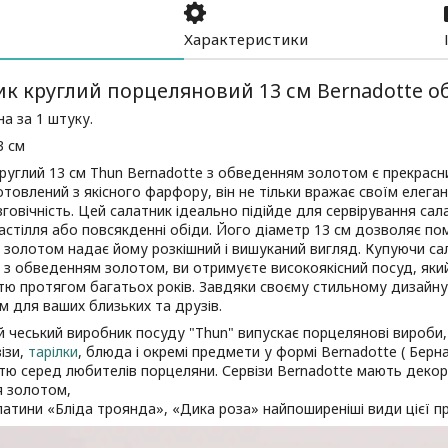
Характеристики
к круглий порцеляновий 13 см Bernadotte о
на за 1 штуку.
3 см
руглий 13 см Thun Bernadotte з обведенням золотом є прекрас
отовлений з якісного фарфору, він не тільки вражає своїм елега
овговічність. Цей салатник ідеально підійде для сервірування сал
астілля або повсякденні обіди. Його діаметр 13 см дозволяє пом
золотом надає йому розкішний і вишуканий вигляд. Купуючи сал
 з обведенням золотом, ви отримуєте високоякісний посуд, яки
тю протягом багатьох років. Завдяки своєму стильному дизайну,
 для ваших близьких та друзів.
 чеський виробник посуду "Thun" випускає порцелянові вироби, ст
візи,
тарілки
, блюда і окремі предмети у формі Bernadotte ( Берн
тю серед любителів порцеляни. Сервізи Bernadotte мають декор 
я золотом,
атини «Бліда троянда», «Дика роза» найпоширеніші види цієї пр