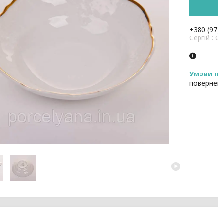
+380 (97
Cергій 
поверне