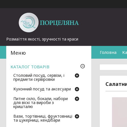
Розмаїття якості, зручності та краси
Головна
Ка
КАТАЛОГ ТОВАРІВ
Столовий посуд, сервізи, і
предмети сервіровки
Салатни
Кухонний посуд та аксесуари
Питне скло, бокали, набори
для віскі та вироби з
кришталю
Вази, тортівниці, фруктовниці
та цукерниці, кендібари