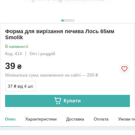
Форма для вирізання печива Лось 65мм
Smolik
В наявності
Код: 414
Опт і роздріб
39
₴
Мінімальна сума замовлення на сайті — 200 ₴
37 ₴
від 4 шт.
Купити
Опис
Характеристики
Доставка
Оплата
Умови п