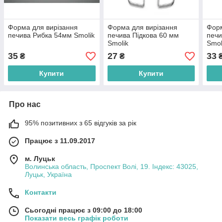
Форма для вирізання
Форма для вирізання
Форм
печива Рибка 54мм Smolik
печива Підкова 60 мм
печи
Smolik
Smol
35
27
33
₴
₴
Купити
Купити
Про нас
95% позитивних з 65 відгуків за рік
Працює з 11.09.2017
м. Луцьк
Волинська область, Проспект Волі, 19. Індекс: 43025,
Луцьк, Україна
Контакти
Сьогодні працює з 09:00 до 18:00
Показати весь графік роботи